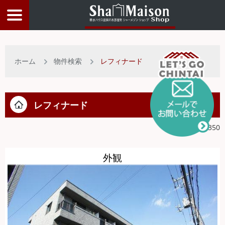
物件検索
ホーム
物件検索
レフィナード
店舗情報
レフィナード
お客様サービス
物件ID:1051350
入居者サポート
外観
物件比較リスト
トップページ