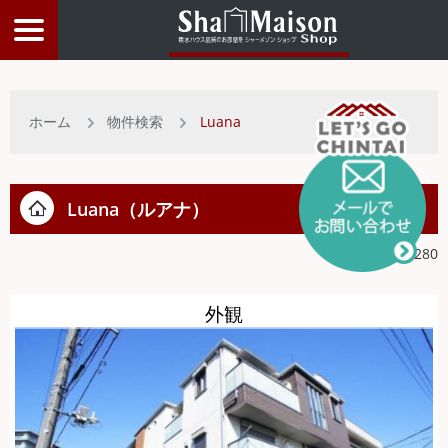
物件検索
ホーム
物件検索
Luana
店舗情報
Luana
（ルアナ）
お客様サービス
物件ID:1401280
入居者サポート
外観
物件比較リスト
トップページ