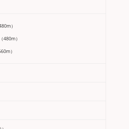
480m）
（480m）
560m）