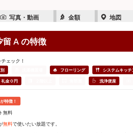
写真・動画
金額
地図
汐留 A の特徴
をチェック！
レ別
洗濯機置場
フローリング
システムキッチ
礼金０円
２階以上
角部屋
洗浄便座
ろが特徴！
が
無料
で使いたい放題です。