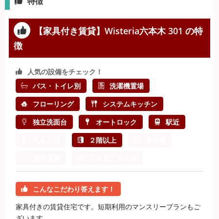
特徴
【家具付き賃貸】Wisteria六本木 301 の特
徴
人気の設備をチェック！
バス・トイレ別
洗濯機置場
フローリング
システムキッチン
独立洗面台
オートロック
駅近
礼金０円
２階以上
角部屋
洗浄便座
ＴＶモニター付
こんなこだわり答えます！
家具付きの賃貸住宅です。短期利用のマンスリープランもご
ざいます。