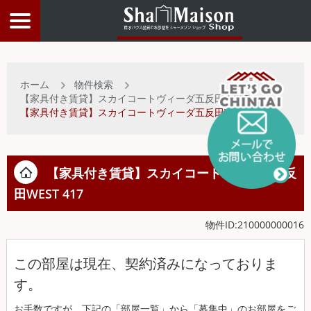
物件検索
ホーム
物件検索
【家具付き賃貸】スカイコートヴィーダ五反田WEST
店舗情報
【家具付き賃貸】スカイコートヴィーダ五反田WEST 417
お客様サービス
【家具付き賃貸】スカイコートヴィーダ五反
田WEST
417
入居者サポート
物件ID:210000000016
物件比較リスト
この部屋は現在、契約済みになっておりま
す。
トップページ
お手数ですが、下記の「部屋一覧」から「募集中」のお部屋をご