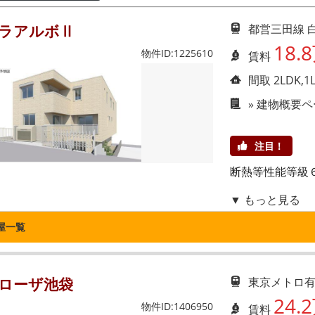
ラアルボⅡ
都営三田線 
18.
物件ID:1225610
賃料
間取 2LDK,1
»
建物概要ペ
注目！
断熱等性能等級
▼ もっと見る
屋一覧
ローザ池袋
東京メトロ有
24.
物件ID:1406950
賃料