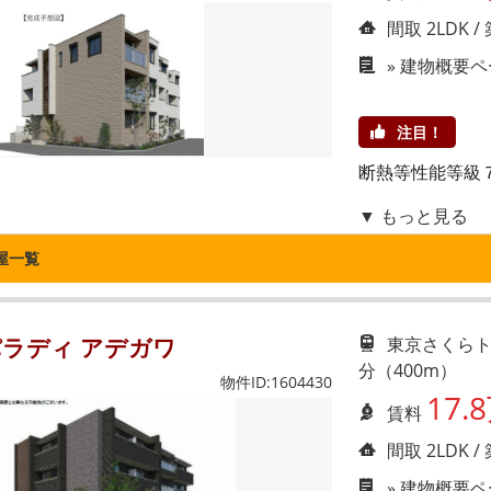
間取 2LDK /
»
建物概要ペ
注目！
断熱等性能等級
▼ もっと見る
屋一覧
パラディ アデガワ
東京さくらト
分（400m）
物件ID:1604430
17.
賃料
間取 2LDK /
»
建物概要ペ