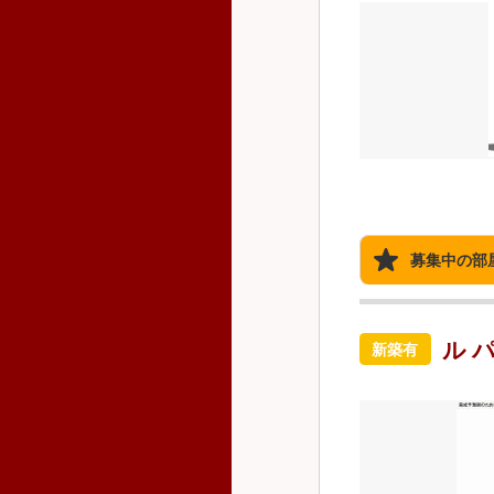
募集中の部
ル 
新築有