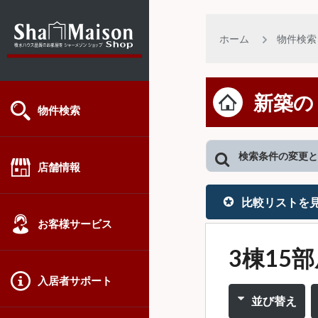
ホーム
物件検索
新築の
物件検索
検索条件の変更と
店舗情報
比較リストを
お客様サービス
3棟15
入居者サポート
並び替え