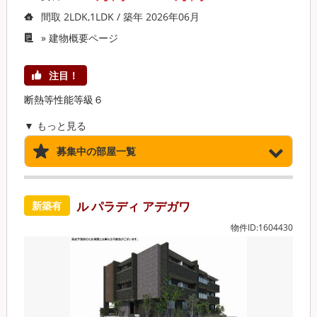
間取 2LDK,1LDK / 築年 2026年06月
»
建物概要ページ
注目！
断熱等性能等級６
▼ もっと見る
募集中の部屋一覧
ル パラディ アデガワ
新築有
物件ID:1604430