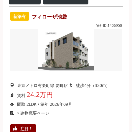
フィローザ池袋
新築有
物件ID:1406950
東京メトロ有楽町線 要町駅
徒歩4分（320m）
24.2万円
賃料
間取 2LDK / 築年 2026年09月
»
建物概要ページ
注目！