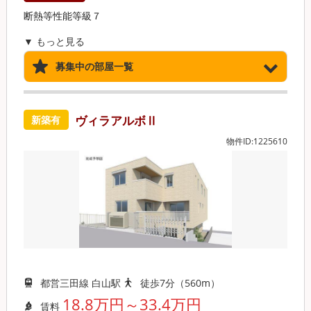
断熱等性能等級７
▼ もっと見る
募集中の部屋一覧
ヴィラアルボⅡ
新築有
物件ID:1225610
都営三田線 白山駅
徒歩7分（560m）
18.8万円～33.4万円
賃料