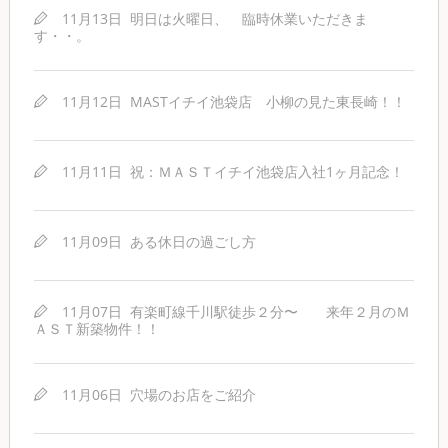
11月13日
明日は火曜日、 臨時休業いただきま
す・・。
11月12日
MASTイチイ池袋店 小柳の見た東長崎！！
11月11日
祝：ＭＡＳＴイチイ池袋店入社1ヶ月記念！
11月09日
ある休日の過ごし方
11月07日
有楽町線千川駅徒歩２分〜 来年２月のＭ
ＡＳＴ新築物件！！
11月06日
穴場のお店をご紹介