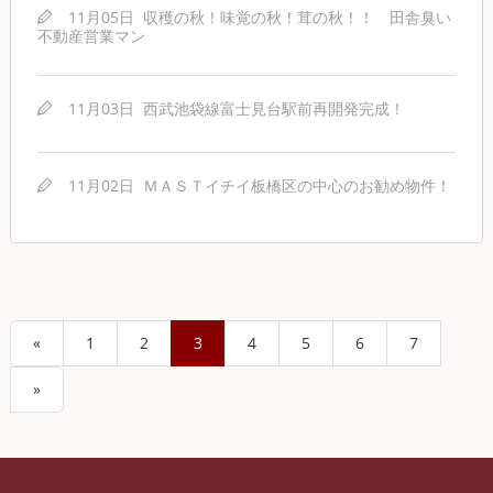
11月05日
収穫の秋！味覚の秋！茸の秋！！ 田舎臭い
不動産営業マン
11月03日
西武池袋線富士見台駅前再開発完成！
11月02日
ＭＡＳＴイチイ板橋区の中心のお勧め物件！
«
1
2
3
4
5
6
7
»