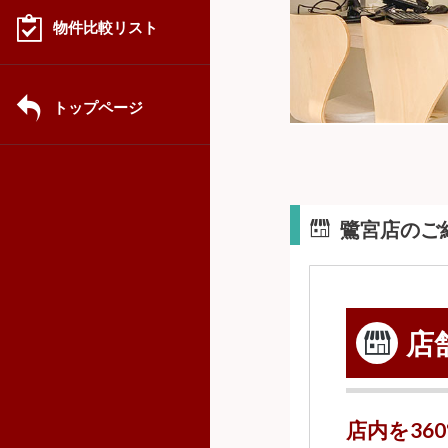
物件比較リスト
トップページ
鷺宮店のご
店
店内を36