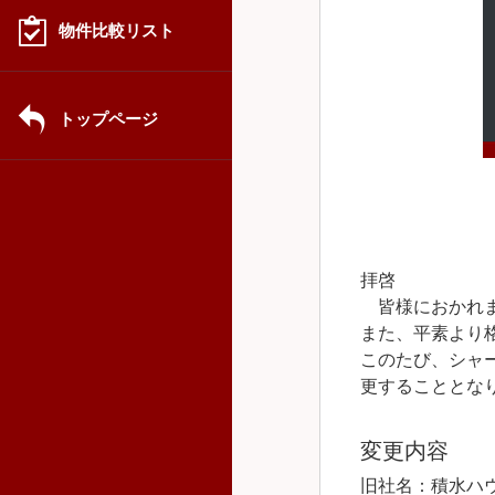
物件比較リスト
トップページ
拝啓
皆様におかれま
また、平素より
このたび、シャ
更することとな
変更内容
旧社名：積水ハ