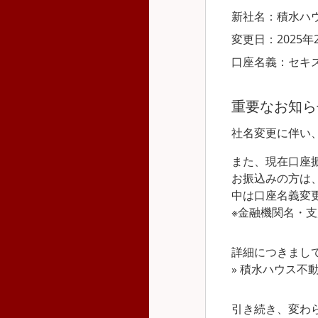
新社名：積水ハ
変更日：2025年
口座名義：セキ
重要なお知ら
社名変更に伴い
また、現在口座
お振込みの方は、
中は口座名義変
※金融機関名・
詳細につきまし
»
積水ハウス不
引き続き、変わ